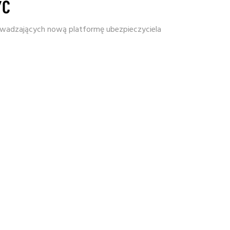
YĆ
owadzających nową platformę ubezpieczyciela