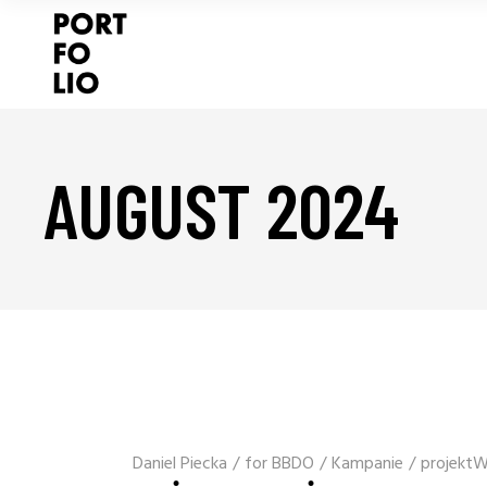
AUGUST 2024
Daniel Piecka
/
for BBDO
/
Kampanie
/
projektW