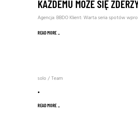
KAŻDEMU MOŻE SIĘ ZDERZ
Agencja: BBDO Klient: Warta seria spotów wpr
READ MORE
_
solo
/
Team
.
READ MORE
_