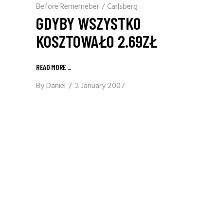
Before Rememeber
/
Carlsberg
GDYBY WSZYSTKO
KOSZTOWAŁO 2.69ZŁ
READ MORE
_
By
Daniel
2 January 2007