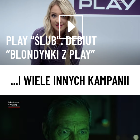
PLAY “ŚLUB”. DEBIUT
“BLONDYNKI Z PLAY”
...I WIELE INNYCH KAMPANII